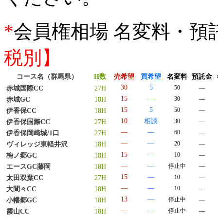
*
会員権相場 名変料・預
税別】
コース名（群馬県）
H数
売希望
買希望
名変料
預託金
30
5
50
―
赤城国際CC
27H
15
―
30
―
赤城GC
18H
15
5
50
―
伊香保CC
18H
10
相談
30
―
伊香保国際CC
27H
―
―
60
―
伊香保岡崎城/1口
27H
―
―
20
―
ヴィレッジ東軽井沢
18H
15
―
10
―
梅ノ郷GC
18H
―
―
停止中
―
エースGC藤岡
18H
15
―
10
―
太田双葉CC
27H
―
―
10
―
大間々CC
18H
13
―
停止中
―
小幡郷GC
18H
―
―
停止中
―
霞山CC
18H