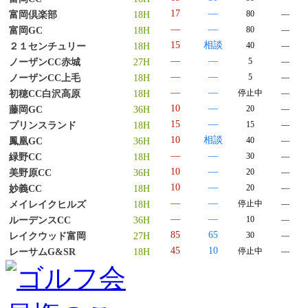
17
―
80
―
富岡倶楽部
18H
―
―
80
―
富岡GC
18H
15
相談
40
―
２１センチュリー
18H
―
―
5
―
ノーザンCC赤城
27H
―
―
5
―
ノーザンCC上毛
18H
―
―
停止中
―
初穂CC白沢高原
18H
10
―
20
―
藤岡GC
36H
15
―
15
―
プリンスランド
18H
10
相談
40
―
鳳凰GC
36H
―
―
30
―
緑野CC
18H
10
―
20
―
美野原CC
36H
10
―
20
―
妙義CC
18H
―
―
停止中
―
メイレイクヒルズ
18H
―
―
10
―
ルーデンスCC
36H
85
65
30
―
レイクウッド富岡
27H
45
10
停止中
―
レーサムG&SR
18H