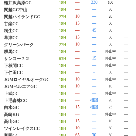
―
330
100
―
軽井沢高原GC
18H
―
―
30
―
関越GC中山
18H
10
―
20
―
関越ハイランドGC
27H
15
―
60
―
甘楽CC
18H
―
45
80
―
桐生CC
18H
15
―
50
―
草津CC
18H
10
―
30
―
グリーンパーク
27H
―
―
停止中
―
群馬CC
18H
―
15
停止中
―
サンコー７２
63H
―
―
停止中
―
下秋間CC
18H
—
－
80
―
下仁田CC
18H
10
―
停止中
―
JGMロイヤルオークGC
18H
10
―
10
―
JGMベルエアGC
18H
―
―
停止中
―
上武CC
18H
―
相談
20
―
上毛森林CC
18H
15
相談
25
―
白水GC
18H
―
―
停止中
―
高崎KG
18H
15
―
10
―
高山GC
18H
10
―
60
―
ツインレイクスCC
18H
65
30
50
―
富岡CC
18H