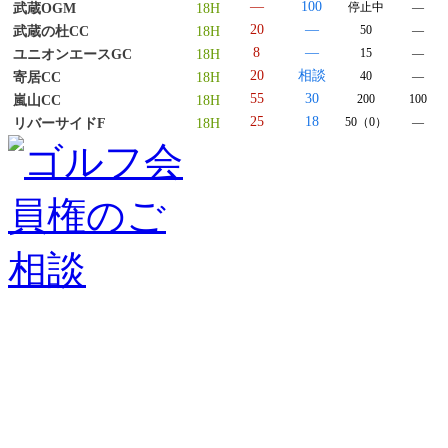
―
100
停止中
―
武蔵OGM
18H
20
―
50
―
武蔵の杜CC
18H
8
―
15
―
ユニオンエースGC
18H
20
相談
40
―
寄居CC
18H
55
30
200
100
嵐山CC
18H
25
18
50（0）
―
リバーサイドF
18H