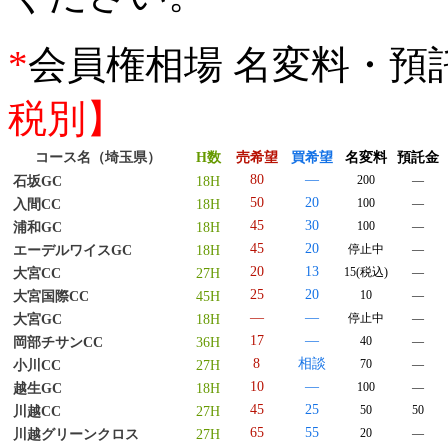
*
会員権相場 名変料・預
税別】
コース名（埼玉県）
H数
売希望
買希望
名変料
預託金
80
―
200
―
石坂GC
18H
50
20
100
―
入間CC
18H
45
30
100
―
浦和GC
18H
45
20
停止中
―
エーデルワイスGC
18H
20
13
15(税込)
―
大宮CC
27H
25
20
10
―
大宮国際CC
45H
―
―
停止中
―
大宮GC
18H
17
―
40
―
岡部チサンCC
36H
8
相談
70
―
小川CC
27H
10
―
100
―
越生GC
18H
45
25
50
50
川越CC
27H
65
55
20
―
川越グリーンクロス
27H