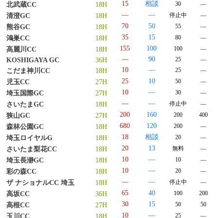
15
相談
30
―
北武蔵CC
18H
―
―
停止中
―
清澄GC
18H
70
50
55
―
熊谷GC
18H
35
15
80
―
鴻巣CC
18H
155
100
100
―
高麗川CC
18H
―
90
25
―
KOSHIGAYA GC
36H
10
―
25
―
こだま神川CC
18H
25
10
50
―
児玉CC
27H
10
―
30
―
埼玉国際GC
27H
―
―
停止中
―
さいたまGC
18H
200
160
200
400
狭山GC
27H
680
120
200
―
森林公園GC
18H
18
相談
20
―
埼玉ロイヤルG
18H
20
13
無料
―
さいたま梨花CC
18H
10
―
10
―
埼玉長瀞GC
18H
10
―
20
―
彩の森CC
18H
―
―
停止中
―
ザ ナショナルCC 埼玉
18H
65
40
100
200
高坂CC
36H
30
15
50
50
高根CC
27H
10
―
25
―
玉川CC
18H