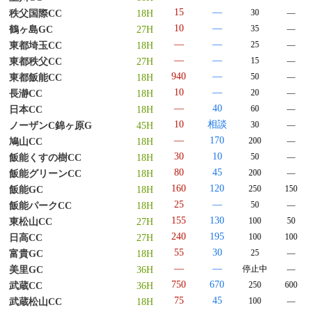
15
―
30
―
秩父国際CC
18H
10
―
35
―
鶴ヶ島GC
27H
―
―
25
―
東都埼玉CC
18H
―
―
15
―
東都秩父CC
27H
940
―
50
―
東都飯能CC
18H
10
―
20
―
長瀞CC
18H
―
40
60
―
日本CC
18H
10
相談
30
―
ノーザンC錦ヶ原G
45H
―
170
200
―
鳩山CC
18H
30
10
50
―
飯能くすの樹CC
18H
80
45
200
―
飯能グリーンCC
18H
160
120
250
150
飯能GC
18H
25
―
50
―
飯能パークCC
18H
155
130
100
50
東松山CC
27H
240
195
100
100
日高CC
27H
55
30
25
―
富貴GC
18H
―
―
停止中
―
美里GC
36H
750
670
250
600
武蔵CC
36H
75
45
100
―
武蔵松山CC
18H